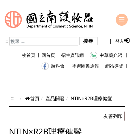
跳到主要內容
:::
搜尋
登入
校首頁
回首頁
招生資訊網
中草藥介紹
學習困難通報
網站導覽
妝科會
:::
首頁
產品開發
NTIN×R2B理療健髮
NTIN×R2B理療健髮