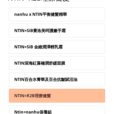
nanhu x NTIN平衡健髮精華
NTIN×SiB賽洛美呵護嫩手霜
NTIN×SiB 金緻潤澤輕乳霜
NTIN深海紅藻極潤舒緩面膜
NTIN百合水菁華及百合抗皺賦活油
NTIN×R2B理療健髮
Ntin×nanhu保養組