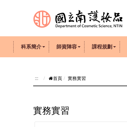
跳到主要內容
科系簡介
師資陣容
課程規劃
:::
首頁
實務實習
實務實習