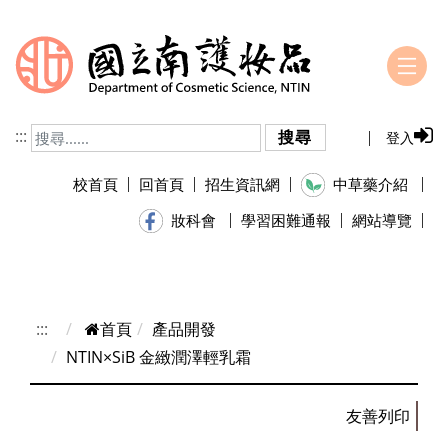
跳到主要內容
:::
搜尋
登入
校首頁
回首頁
招生資訊網
中草藥介紹
學習困難通報
網站導覽
妝科會
:::
首頁
產品開發
NTIN×SiB 金緻潤澤輕乳霜