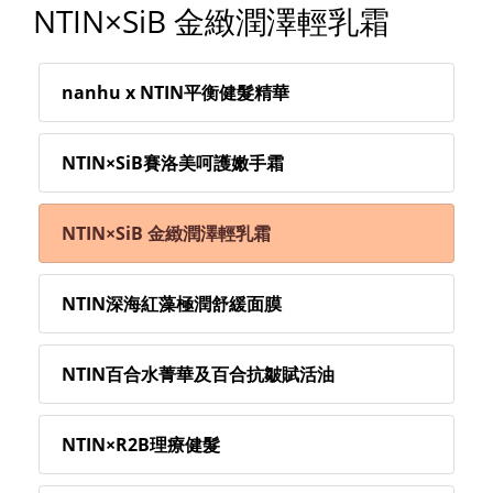
NTIN×SiB 金緻潤澤輕乳霜
nanhu x NTIN平衡健髮精華
NTIN×SiB賽洛美呵護嫩手霜
NTIN×SiB 金緻潤澤輕乳霜
NTIN深海紅藻極潤舒緩面膜
NTIN百合水菁華及百合抗皺賦活油
NTIN×R2B理療健髮