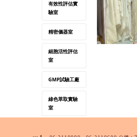
有效性評估實
驗室
精密儀器室
細胞活性評估
室
GMP試驗工廠
綠色萃取實驗
室