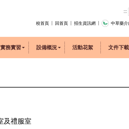
:::
校首頁
回首頁
招生資訊網
中草藥
實務實習
設備概況
活動花絮
文件下載
室及禮服室