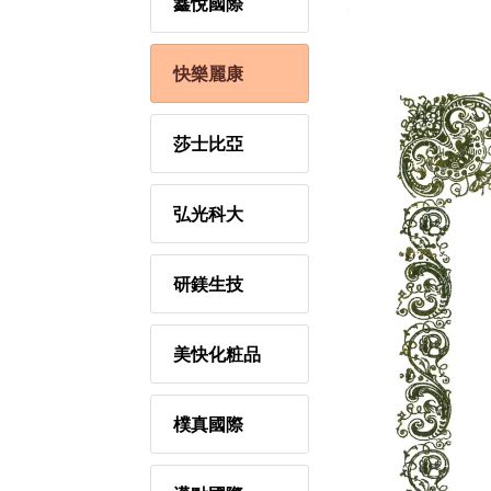
鑫悅國際
快樂麗康
莎士比亞
弘光科大
研鎂生技
美快化粧品
樸真國際