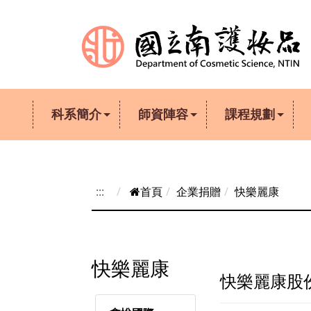
跳到主要內容
科系簡介
師資陣容
課程規劃
:::
首頁
企業捐贈
快樂麗康
快樂麗康
快樂麗康股